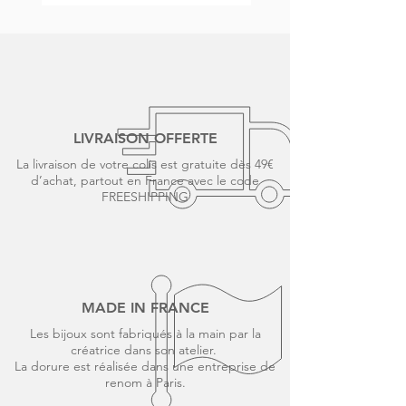
Boucles
Collier
d'oreilles
NAÏA
NAÏA
LIVRAISON OFFERTE
La livraison de votre colis est gratuite dès 49€
d’achat, partout en France avec le code
FREESHIPPING
MADE IN FRANCE
Les bijoux sont fabriqués à la main par la
créatrice dans son atelier.
La dorure est réalisée dans une entreprise de
renom à Paris.