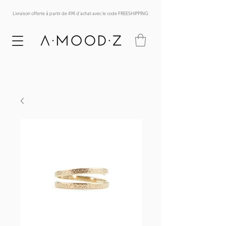
Livraison offerte à partir de 49€ d'achat avec le code FREESHIPPING