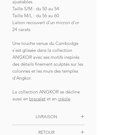
ajustables.
Taille S/M : du 50 au 54
Taille M/L : du 56 au 60
Laiton recouvert d'un micron d'or
24 carats.
Une touche venue du Cambodge
s’est glissée dans la collection
ANGKOR avec ses motifs inspirés
des détails finement sculptés sur les
colonnes et les murs des temples
d’Angkor.
La collection ANGKOR se décline
aussi en
bracelet
et en
c
réole
.
LIVRAISON
Livraison OFFERTE dès 49€ d'achat
RETOUR
pour la France, en colis suivi. Pour le