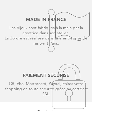
MADE IN FRANCE
Les bijoux sont fabriqués à la main par la
créatrice dans son atelier.
La dorure est réalisée dans une entreprise de
renom à Paris.
PAIEMENT SÉCURISÉ
CB, Visa, Mastercard, Paypal, Faites votre
shopping en toute sécurité grâce au certificat
SSL.
Contact
A.MOOD.Z
13 allée des couralins