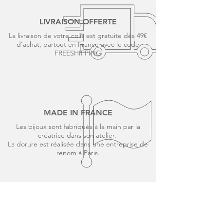
LIVRAISON OFFERTE
La livraison de votre colis est gratuite dès 49€
d’achat, partout en France avec le code
FREESHIPPING
MADE IN FRANCE
Les bijoux sont fabriqués à la main par la
créatrice dans son atelier.
La dorure est réalisée dans une entreprise de
renom à Paris.
PAIEMENT SÉCURISÉ