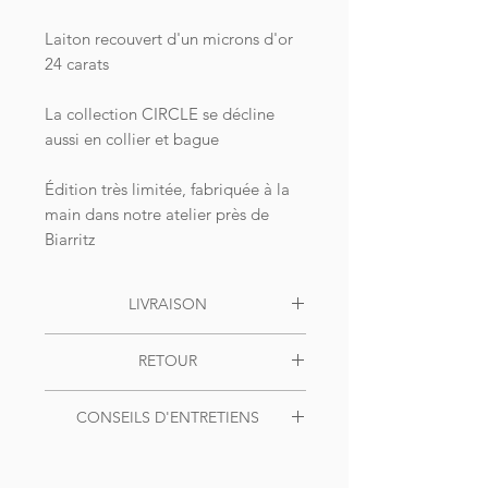
Laiton recouvert d'un microns d'or
24 carats
La collection CIRCLE se décline
aussi en collier et bague
Édition très limitée, fabriquée à la
main dans notre atelier près de
Biarritz
LIVRAISON
Livraison OFFERTE dès 49€ d'achat
RETOUR
pour la France, en colis suivi. Pour le
reste du monde, livraison offerte dès
Échanges
100€ d'achat.
CONSEILS D'ENTRETIENS
ou remboursements possibles.
Expédition sous 48h, délais de
Vous avez 30 jours après l’achat pour
Nous vous recommandons de retirer
livraison 3 à 5 jours ouvrés.
nous retourner l’article dans son
vos bijoux lorsque vous dormez ou