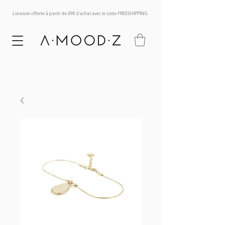
Livraison offerte à partir de 49€ d'achat avec le code FREESHIPPING