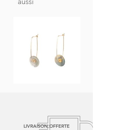
aussi
Boucles
Collier
d'oreilles
NAÏA
NAÏA
LIVRAISON OFFERTE