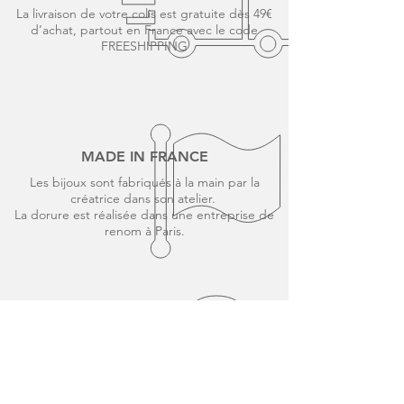
La livraison de votre colis est gratuite dès 49€
d’achat, partout en France avec le code
FREESHIPPING
MADE IN FRANCE
Les bijoux sont fabriqués à la main par la
créatrice dans son atelier.
La dorure est réalisée dans une entreprise de
renom à Paris.
PAIEMENT SÉCURISÉ
CB, Visa, Mastercard, Paypal, Faites votre
shopping en toute sécurité grâce au certificat
SSL.