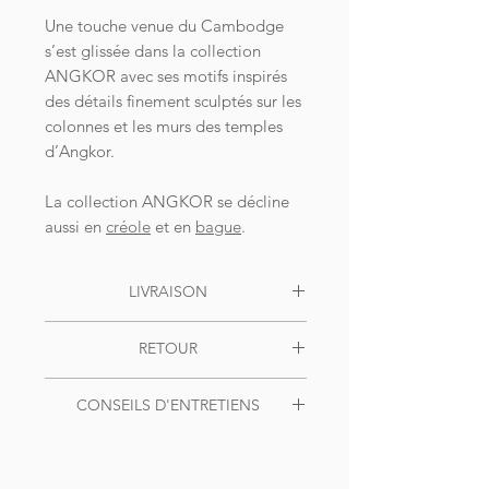
Une touche venue du Cambodge
s’est glissée dans la collection
ANGKOR avec ses motifs inspirés
des détails finement sculptés sur les
colonnes et les murs des temples
d’Angkor.
La collection ANGKOR se décline
aussi en
c
réole
et en
bague
.
LIVRAISON
Livraison OFFERTE dès 49€ d'achat
RETOUR
pour la France, en colis suivi. Pour le
reste du monde, livraison offerte dès
Échanges
100€ d'achat.
CONSEILS D'ENTRETIENS
ou remboursements possibles.
Expédition sous 48h, délais de
Vous avez 30 jours après l’achat pour
Nous vous recommandons de retirer
livraison 3 à 5 jours ouvrés.
nous retourner l’article dans son
vos bijoux lorsque vous dormez ou
emballage d’origine.