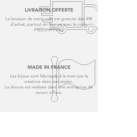
LIVRAISON OFFERTE
La livraison de votre colis est gratuite dès 49€
d’achat, partout en France avec le code
FREESHIPPING
MADE IN FRANCE
Les bijoux sont fabriqués à la main par la
créatrice dans son atelier.
La dorure est réalisée dans une entreprise de
renom à Paris.
PAIEMENT SÉCURISÉ
CB, Visa, Mastercard, Paypal, Faites votre