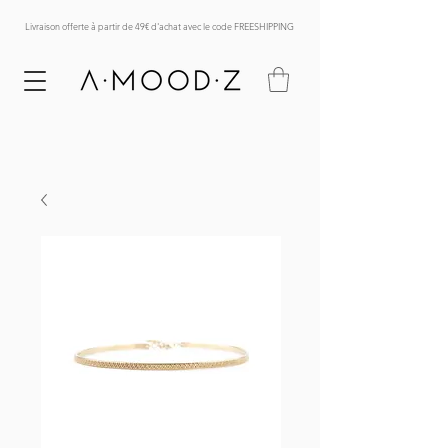
Livraison offerte à partir de 49€ d'achat avec le code FREESHIPPING