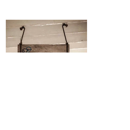
AMOODZ à ECCBeach
IBIZA