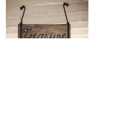
AMOODZ à ECCBeach
IBIZA