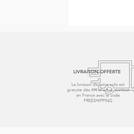
Boucles
d'oreilles
NAÏA
LIVRAISON OFFERTE
La livraison de votre colis est
gratuite dès 49€ d’achat, partout
en France avec le code
FREESHIPPING