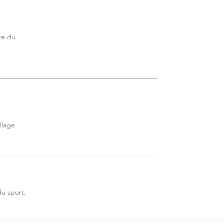
te du
llage
u sport.